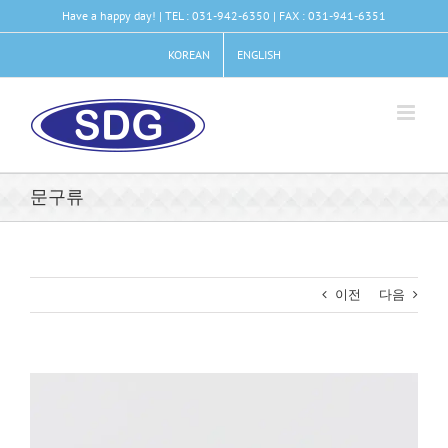
콘
Have a happy day! | TEL : 031-942-6350 | FAX : 031-941-6351
텐
츠
KOREAN
ENGLISH
로
건
너
뛰
기
문구류
이전
다음
View
Larger
Image