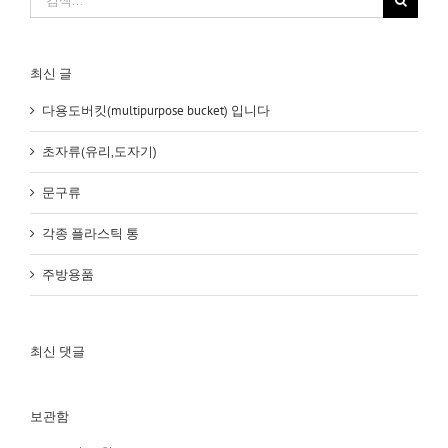
색:
최신 글
다용도버킷(multipurpose bucket) 입니다
초자류(유리,도자기)
문구류
각종 플라스틱 통
주방용품
최신 댓글
보관함