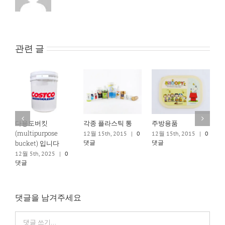
관련 글
다용도버킷
각종 플라스틱 통
주방용품
(multipurpose
12월 15th, 2015
|
0
12월 15th, 2015
|
0
1
댓글
댓글
bucket) 입니다
12월 5th, 2025
|
0
댓글
댓글을 남겨주세요
댓