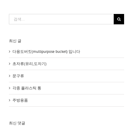
검
색:
최신 글
다용도버킷(multipurpose bucket) 입니다
초자류(유리,도자기)
문구류
각종 플라스틱 통
주방용품
최신 댓글