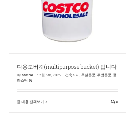
다용도버킷(multipurpose bucket) 입니다
By
sddecal
|
12월 5th, 2025
|
건축자재
,
욕실용품
,
주방용품
,
플
라스틱 통
글 내용 전체보기
0