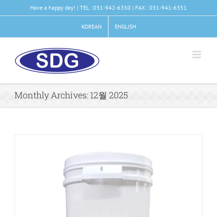
콘
Have a happy day! | TEL : 031-942-6350 | FAX : 031-941-6351
텐
츠
KOREAN
ENGLISH
로
건
너
뛰
기
Monthly Archives:
12월 2025