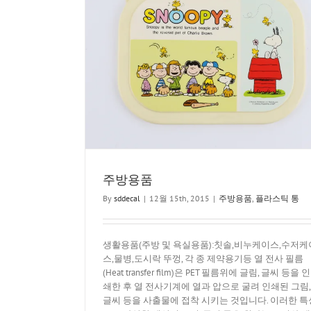
통
주방용품
By
sddecal
|
12월 15th, 2015
|
주방용품
,
플라스틱 통
생활용품(주방 및 욕실용품):칫솔,비누케이스,수저케
스,물병,도시락 뚜껑, 각 종 제약용기등 열 전사 필름
(Heat transfer film)은 PET 필름위에 글림, 글씨 등을 인
쇄한 후 열 전사기계에 열과 압으로 굴려 인쇄된 그림,
글씨 등을 사출물에 접착 시키는 것입니다. 이러한 특