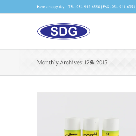
콘
Have a happy day! | TEL : 031-942-6350 | FAX : 031-941-6351
텐
츠
로
건
너
뛰
기
Monthly Archives:
12월 2015