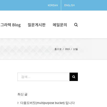
KOREAN
ENGLISH
그라텍 Blog
질문게시판
메일문의
홈으로
2015
12월
검
색:
최신 글
다용도버킷(multipurpose bucket) 입니다