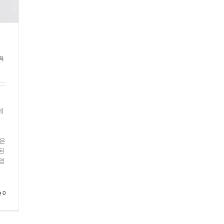
틱
에
등은
된
염
0