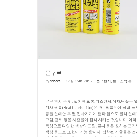
통
문구류
By
sddecal
|
12월 16th, 2015
|
문구팬시
,
플라스틱 통
문구 팬시 종류 : 필기류,필통,디스펜서,직자,딱풀등 
전사 필름(Heat transfer film)은 PET 필름위에 글림, 
등을 인쇄한 후 열 전사기계에 열과 압으로 굴려 인쇄
그림, 글씨 등을 사출물에 접착 시키는 것입니다. 이
특성으로 다양한 색상의 그림, 글씨 등은 원하는 크기
색상 등으로 표현이 가능 합니다. 접착된 사출물은 전